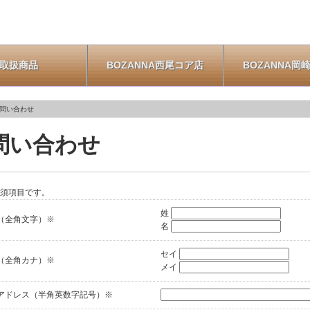
取扱商品
BOZANNA西尾コア店
BOZANNA岡
問い合わせ
問い合わせ
必須項目です。
姓
（全角文字）
※
名
セイ
（全角カナ）
※
メイ
アドレス（半角英数字記号）
※